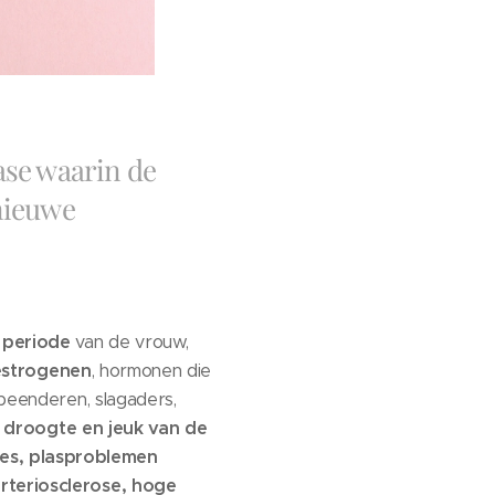
ase waarin de
nieuwe
 periode
van de vrouw,
estrogenen
, hormonen die
 beenderen, slagaders,
:
droogte en jeuk van de
ies, plasproblemen
arteriosclerose, hoge