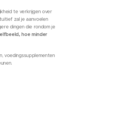
jkheid te verkrijgen over
ntuïtief zal je aanvoelen
igere dingen die rondom je
zelfbeeld, hoe minder
den, voedingssupplementen
eunen.