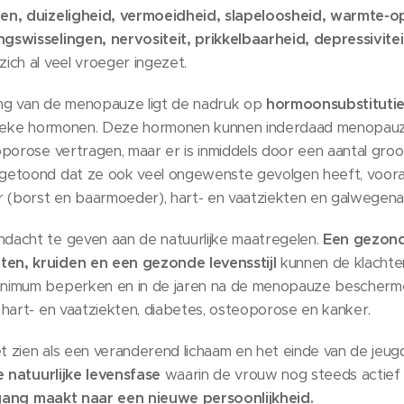
en, duizeligheid, vermoeidheid, slapeloosheid, warmte-o
swisselingen, nervositeit, prikkelbaarheid, depressiviteit,
ich al veel vroeger ingezet.
ling van de menopauze ligt de nadruk op
hormoonsubstituti
ntieke hormonen. Deze hormonen kunnen inderdaad menopauza
porose vertragen, maar er is inmiddels door een aantal groo
etoond dat ze ook veel ongewenste gevolgen heeft, vooral 
r (borst en baarmoeder), hart- en vaatziekten en galwegen
acht te geven aan de natuurlijke maatregelen.
Een gezond
n, kruiden en een gezonde levensstijl
kunnen de klachte
nimum beperken en in de jaren na de menopauze bescherm
hart- en vaatziekten, diabetes, osteoporose en kanker.
zien als een veranderend lichaam en het einde van de jeugd
 natuurlijke levensfase
waarin de vrouw nog steeds actief v
ang maakt naar een nieuwe persoonlijkheid.