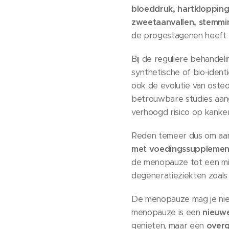
bloeddruk, hartklopping
zweetaanvallen, stemming
de progestagenen heeft z
Bij de reguliere behande
synthetische of bio-ide
ook de evolutie van osteo
betrouwbare studies aang
verhoogd risico op kanke
Reden temeer dus om aand
met voedingssupplemente
de menopauze tot een mi
degeneratieziekten zoals 
De menopauze mag je niet 
menopauze is een
nieuwe
genieten, maar een
overg