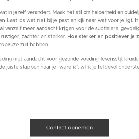
t in jezelf verandert. Maak het stil om helderheid en duideli
n. Laat los wat niet bij je past en kijk naar wat voor je ligt. I
e zal vanzelf meer aandacht krijgen voor de subtielere, gevoel
 rustiger, zachter en sterker.
Hoe sterker en positiever je 
enopauze zult hebben.
eiding met aandacht voor gezonde voeding, levensstijl, krui
 juiste stappen naar je "ware ik", wil ik je liefdevol onderst
Contact opnemen