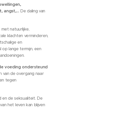
pwellingen,
 angst,...
De daling van
e
met natuurlijke,
le klachten verminderen,
tschalige en
op lange termijn, een
aandoeningen.
e voeding ondersteund
n van de overgang naar
en tegen
 en de seksualiteit. De
an het leven kan blijven